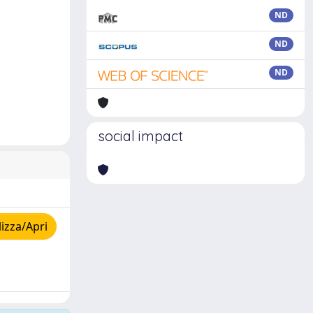
ND
ND
ND
social impact
izza/Apri