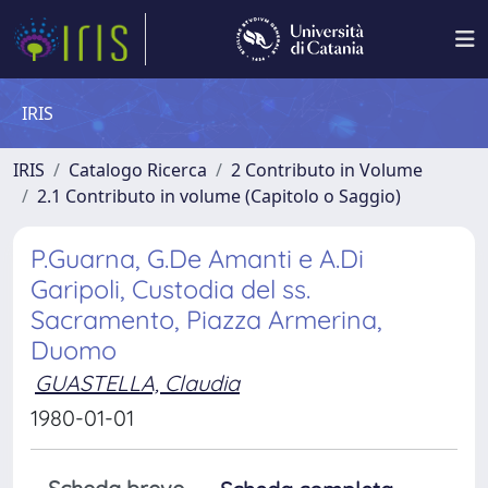
IRIS
IRIS
Catalogo Ricerca
2 Contributo in Volume
2.1 Contributo in volume (Capitolo o Saggio)
P.Guarna, G.De Amanti e A.Di
Garipoli, Custodia del ss.
Sacramento, Piazza Armerina,
Duomo
GUASTELLA, Claudia
1980-01-01