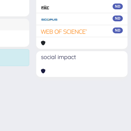
ND
ND
ND
social impact