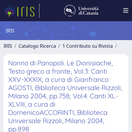
IRIS
IRIS
Catalogo Ricerca
1 Contributo su Rivista
Nonno di Panopoli. Le Dionisiache,
Testo greco a fronte, Vol.3: Canti
XXV-XXXIX, a cura di Gianfranco
AGOSTI, Biblioteca Universale Rizzoli,
Milano 2004, pp.758; Vol.4: Canti XL-
XLVIII, a cura di
DomenicoACCORINTI, Biblioteca
Universale Rizzoli, Milano 2004,
pp.898