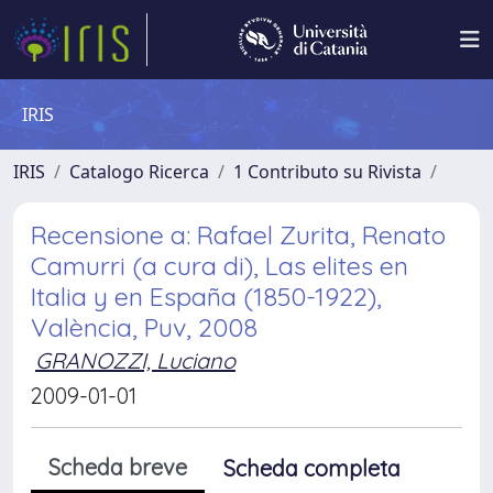
IRIS
IRIS
Catalogo Ricerca
1 Contributo su Rivista
Recensione a: Rafael Zurita, Renato
Camurri (a cura di), Las elites en
Italia y en España (1850-1922),
València, Puv, 2008
GRANOZZI, Luciano
2009-01-01
Scheda breve
Scheda completa