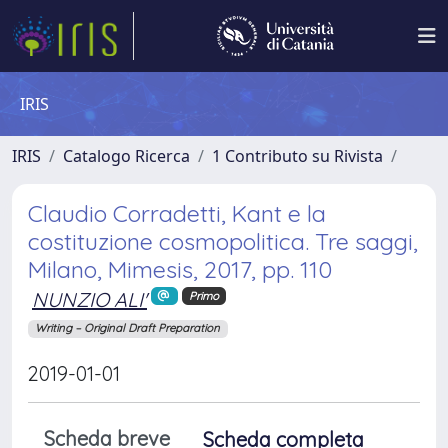
IRIS
IRIS
Catalogo Ricerca
1 Contributo su Rivista
Claudio Corradetti, Kant e la
costituzione cosmopolitica. Tre saggi,
Milano, Mimesis, 2017, pp. 110
NUNZIO ALI'
Primo
Writing – Original Draft Preparation
2019-01-01
Scheda breve
Scheda completa