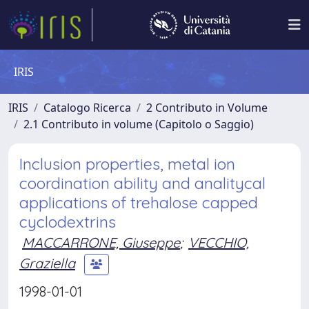
IRIS
IRIS
Catalogo Ricerca
2 Contributo in Volume
2.1 Contributo in volume (Capitolo o Saggio)
Inclusion properties, metal ion
coordination ability and analitycal
applications of trehalose capped
cyclodextrins
MACCARRONE, Giuseppe
;
VECCHIO,
Graziella
1998-01-01