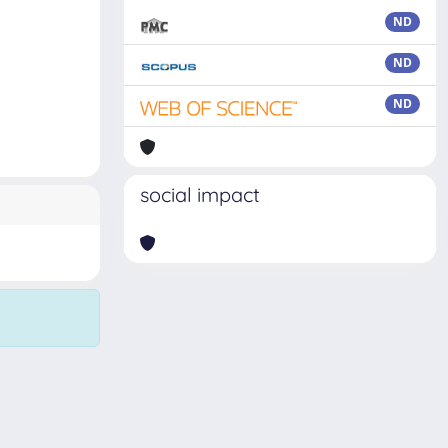
ND
ND
ND
social impact