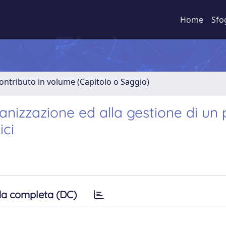
Home
Sfo
ontributo in volume (Capitolo o Saggio)
anizzazione ed alla gestione di un
ici
a completa (DC)