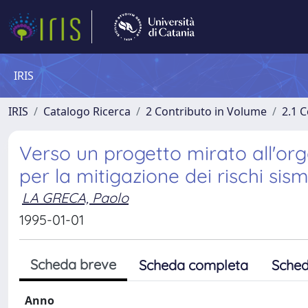
IRIS
IRIS
Catalogo Ricerca
2 Contributo in Volume
2.1 C
Verso un progetto mirato all'org
per la mitigazione dei rischi sism
LA GRECA, Paolo
1995-01-01
Scheda breve
Scheda completa
Sched
Anno