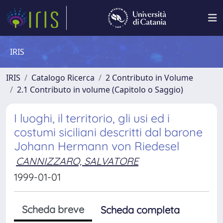
IRIS
IRIS
Catalogo Ricerca
2 Contributo in Volume
2.1 Contributo in volume (Capitolo o Saggio)
I luoghi, il territorio, gli usi ed i
costumi siciliani descritti dal barone
Johann Hermann von Riedesel
CANNIZZARO, SALVATORE
1999-01-01
Scheda breve
Scheda completa