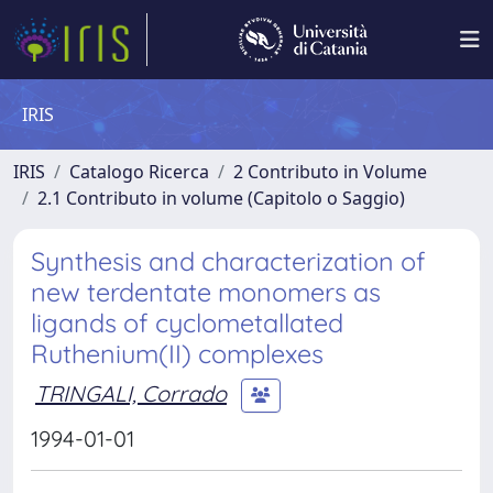
IRIS
IRIS
Catalogo Ricerca
2 Contributo in Volume
2.1 Contributo in volume (Capitolo o Saggio)
Synthesis and characterization of
new terdentate monomers as
ligands of cyclometallated
Ruthenium(II) complexes
TRINGALI, Corrado
1994-01-01