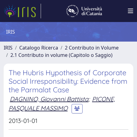
IRIS
IRIS
Catalogo Ricerca
2 Contributo in Volume
2.1 Contributo in volume (Capitolo o Saggio)
The Hubris Hypothesis of Corporate
Social Irresponsibility: Evidence from
the Parmalat Case
DAGNINO, Giovanni Battista
;
PICONE,
PASQUALE MASSIMO
2013-01-01