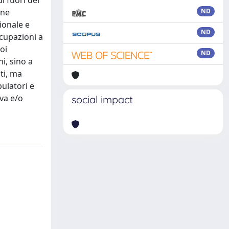
di fuori dei
one
ND
ionale e
ND
ccupazioni a
oi
ND
i, sino a
nti, ma
bulatori e
va e/o
social impact