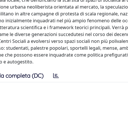
ala locale, che denunciano la scarsità di spazi di socialità al 
azione urbana neoliberista orientata al mercato, la speculazi
litano in altre campagne di protesta di scala regionale, naz
anno inizialmente inquadrati nel più ampio fenomeno delle o
teratura scientifica e i framework teorici principali. Verrà p
esame le diverse generazioni succedutesi nel corso dei decenn
entri Sociali a evolversi verso spazi sociali non più polivale
o: studentati, palestre popolari, sportelli legali, mense, am
one che possono essere inquadrate come politica prefigurati
 e autogestito.
a completa (DC)