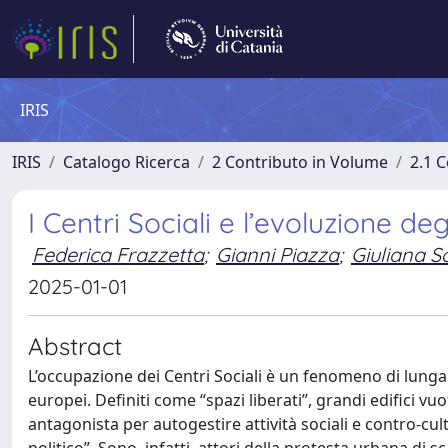
IRIS
IRIS
Catalogo Ricerca
2 Contributo in Volume
2.1 C
I Centri Sociali e l’evoluzione de
Federica Frazzetta
;
Gianni Piazza
;
Giuliana S
2025-01-01
Abstract
L’occupazione dei Centri Sociali è un fenomeno di lunga du
europei. Definiti come “spazi liberati”, grandi edifici vuot
antagonista per autogestire attività sociali e contro-cult