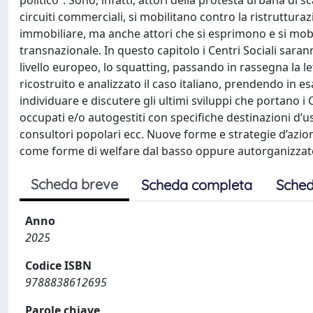
politico”. Sono, infatti, attori della protesta urbana di sc
circuiti commerciali, si mobilitano contro la ristruttur
immobiliare, ma anche attori che si esprimono e si mobi
transnazionale. In questo capitolo i Centri Sociali sar
livello europeo, lo squatting, passando in rassegna la let
ricostruito e analizzato il caso italiano, prendendo in 
individuare e discutere gli ultimi sviluppi che portano i C
occupati e/o autogestiti con specifiche destinazioni d’us
consultori popolari ecc. Nuove forme e strategie d’azi
come forme di welfare dal basso oppure autorganizzato
Scheda breve
Scheda completa
Sched
Anno
2025
Codice ISBN
9788838612695
Parole chiave