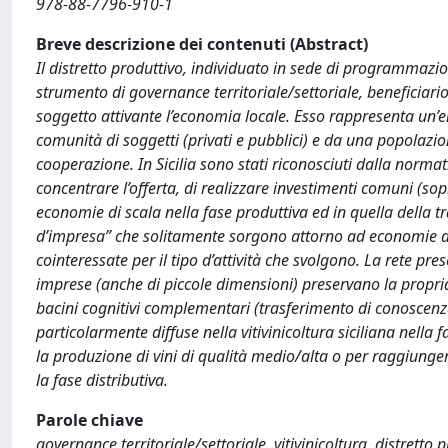
978-88-7796-910-1
Breve descrizione dei contenuti (Abstract)
Il distretto produttivo, individuato in sede di programmazio
strumento di governance territoriale/settoriale, beneficiario 
soggetto attivante l’economia locale. Esso rappresenta un’en
comunità di soggetti (privati e pubblici) e da una popolaz
cooperazione. In Sicilia sono stati riconosciuti dalla normati
concentrare l’offerta, di realizzare investimenti comuni (sop
economie di scala nella fase produttiva ed in quella della t
d’impresa” che solitamente sorgono attorno ad economie d
cointeressate per il tipo d’attività che svolgono. La rete pre
imprese (anche di piccole dimensioni) preservano la propri
bacini cognitivi complementari (trasferimento di conoscenza
particolarmente diffuse nella vitivinicoltura siciliana nella
la produzione di vini di qualità medio/alta o per raggiungere
la fase distributiva.
Parole chiave
governance territoriale/settoriale, vitivinicoltura, distrett