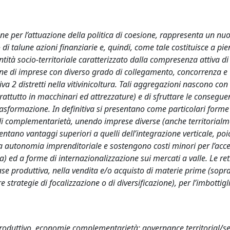
ne per l’attuazione della politica di coesione, rappresenta un nu
di talune azioni finanziarie e, quindi, come tale costituisce a pie
tità socio-territoriale caratterizzato dalla compresenza attiva d
ione di imprese con diverso grado di collegamento, concorrenza e
va 2 distretti nella vitivinicoltura. Tali aggregazioni nascono con 
rattutto in macchinari ed attrezzature) e di sfruttare le consegue
rasformazione. In definitiva si presentano come particolari forme 
i complementarietà, unendo imprese diverse (anche territorialm
sentano vantaggi superiori a quelli dell’integrazione verticale, poi
a autonomia imprenditoriale e sostengono costi minori per l’acc
) ed a forme di internazionalizzazione sui mercati a valle. Le ret
 fase produttiva, nella vendita e/o acquisto di materie prime (sopr
 strategie di focalizzazione o di diversificazione), per l’imbottig
o produttivo, economie complementarietà; governance territorial/se