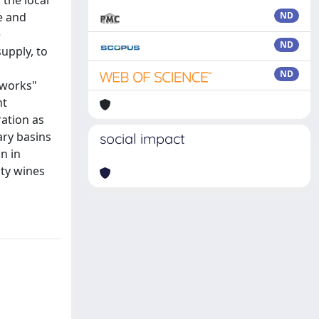
 the local
e and
ND
e
ND
upply, to
ND
tworks"
nt
ration as
ary basins
social impact
n in
ity wines