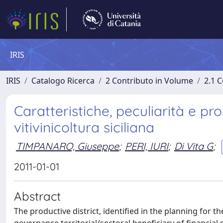
IRIS
IRIS
Catalogo Ricerca
2 Contributo in Volume
2.1 C
Caratteristiche, peculiarità e pros
vitivinicoltura siciliana
TIMPANARO, Giuseppe
;
PERI, IURI
;
Di Vita G
;
2011-01-01
Abstract
The productive district, identified in the planning for 