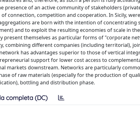
measures and, therefore, as such a person is fully activating
 the presence of an active community of stakeholders (privat
 of connection, competition and cooperation. In Sicily, wer
aggregations are born with the intention of concentrating s
ent) and to exploit the resulting economies of scale in the
ly present themselves as particular forms of "corporate ne
 combining different companies (including territorial), joi
 network has advantages superior to those of vertical integ
repreneurial support for lower cost access to complement
ional markets downstream. Networks are particularly commo
chase of raw materials (especially for the production of qual
ication), bottling and distribution phase.
a completa (DC)