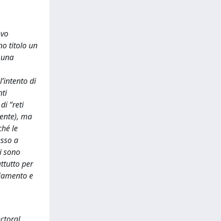
ovo
no titolo un
i una
l’intento di
nti
di “reti
ente), ma
ché le
esso a
i sono
attutto per
liamento e
ctoral,