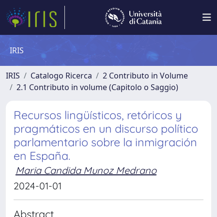
IRIS
IRIS
Catalogo Ricerca
2 Contributo in Volume
2.1 Contributo in volume (Capitolo o Saggio)
Recursos lingüísticos, retóricos y
pragmáticos en un discurso político
parlamentario sobre la inmigración
en España.
Maria Candida Munoz Medrano
2024-01-01
Abstract