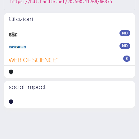
https://hdl.handle.net/20.500.11769/66375
Citazioni
ND
ND
3
social impact
Powered by
IRIS
-
about IRIS
-