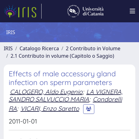
IRIS
IRIS
Catalogo Ricerca
2 Contributo in Volume
2.1 Contributo in volume (Capitolo o Saggio)
Effects of male accessory gland
infection on sperm parameters
CALOGERO, Aldo Eugenio
;
LA VIGNERA,
SANDRO SALVUCCIO MARIA
;
Condorelli
RA
;
VICARI, Enzo Saretto
2011-01-01