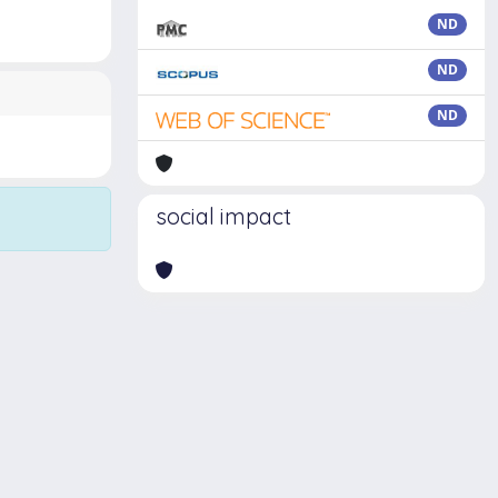
ND
ND
ND
social impact