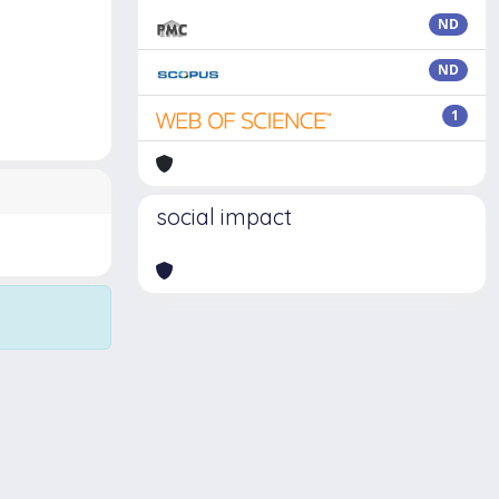
ND
ND
1
social impact