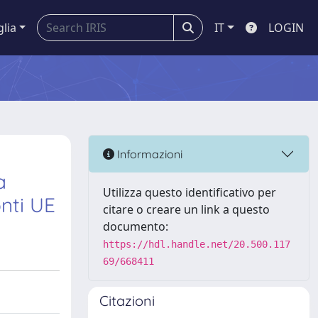
glia
IT
LOGIN
Informazioni
a
Utilizza questo identificativo per
onti UE
citare o creare un link a questo
documento:
https://hdl.handle.net/20.500.117
69/668411
Citazioni