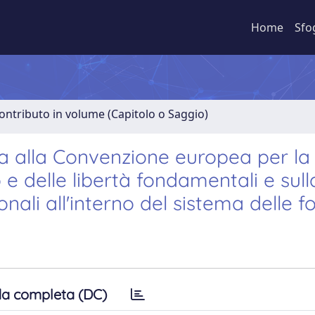
Home
Sfo
ontributo in volume (Capitolo o Saggio)
ea alla Convenzione europea per la
 e delle libertà fondamentali e sull
nali all'interno del sistema delle f
a completa (DC)