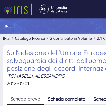
IRIS
IRIS
Catalogo Ricerca
2 Contributo in Volume
2.1 C
Sull'adesione dell'Unione Europ
salvaguardia dei diritti dell'uomo
posizione degli accordi internazio
TOMASELLI, ALESSANDRO
2012-01-01
Scheda breve
Scheda completa
Sched