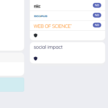
ND
ND
ND
social impact