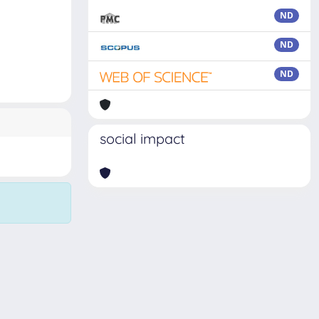
ND
ND
ND
social impact