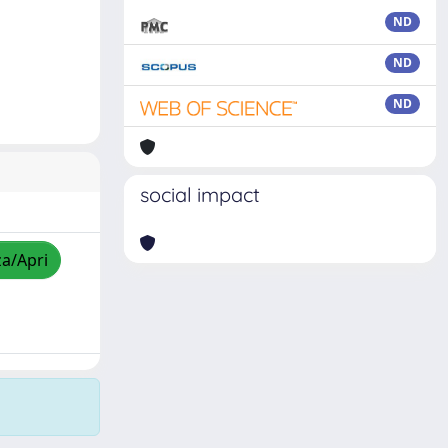
ND
ND
ND
social impact
za/Apri