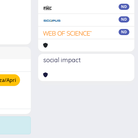
ND
ND
ND
social impact
za/Apri