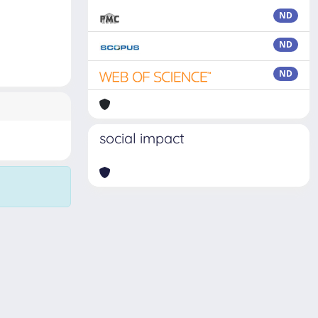
ND
ND
ND
social impact