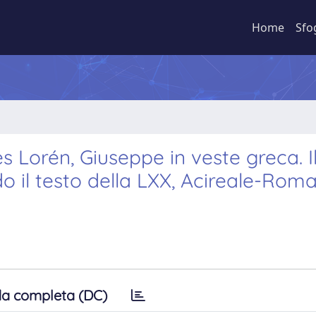
Home
Sfo
Lorén, Giuseppe in veste greca. I
 il testo della LXX, Acireale-Roma
a completa (DC)