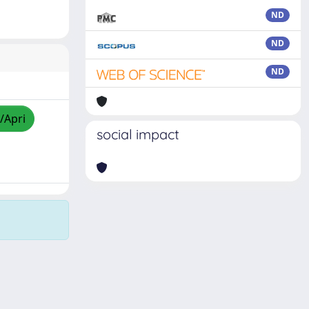
ND
ND
ND
/Apri
social impact