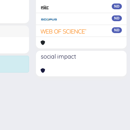
ND
ND
ND
social impact