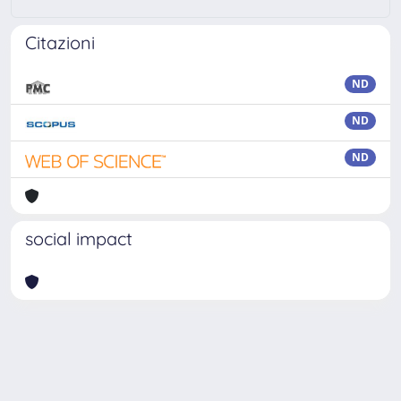
Citazioni
ND
ND
ND
social impact
Powered by
IRIS
-
about IRIS
-