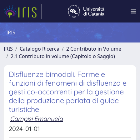
IRIS
IRIS
Catalogo Ricerca
2 Contributo in Volume
2.1 Contributo in volume (Capitolo o Saggio)
Disfluenze bimodali. Forme e
funzioni di fenomeni di disfluenza e
gesti co-occorrenti per la gestione
della produzione parlata di guide
turistiche
Campisi Emanuela
2024-01-01