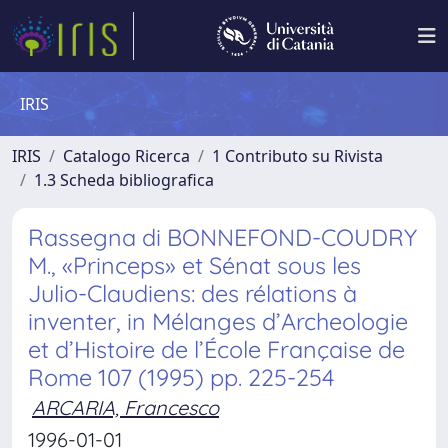
IRIS
IRIS
Catalogo Ricerca
1 Contributo su Rivista
1.3 Scheda bibliografica
Rassegna di BONNEFOND-COUDRY
M., «Princeps» et Sénat sous les
Julio-Claudiens: des rélations à
inventer, in Mélanges d’Archeologie
et d’Histoire de l’École Française de
Rome 107 (1995) pp. 225-254
ARCARIA, Francesco
1996-01-01