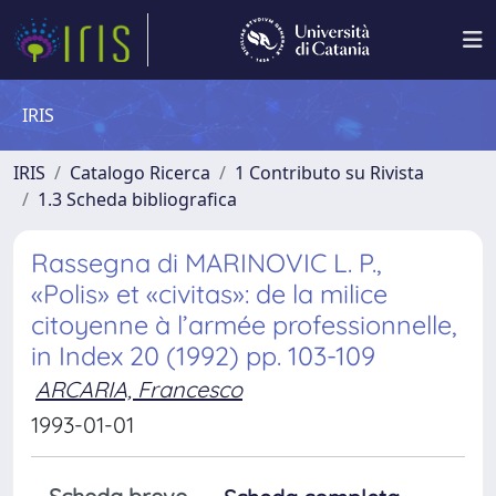
IRIS
IRIS
Catalogo Ricerca
1 Contributo su Rivista
1.3 Scheda bibliografica
Rassegna di MARINOVIC L. P.,
«Polis» et «civitas»: de la milice
citoyenne à l’armée professionnelle,
in Index 20 (1992) pp. 103-109
ARCARIA, Francesco
1993-01-01