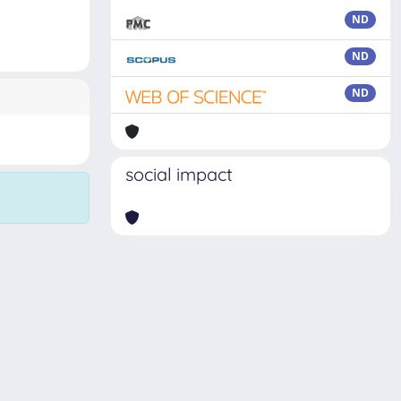
ND
ND
ND
social impact