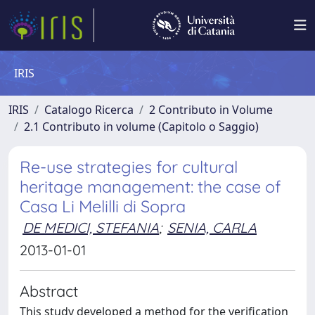
IRIS
IRIS
Catalogo Ricerca
2 Contributo in Volume
2.1 Contributo in volume (Capitolo o Saggio)
Re-use strategies for cultural
heritage management: the case of
Casa Li Melilli di Sopra
DE MEDICI, STEFANIA
;
SENIA, CARLA
2013-01-01
Abstract
This study developed a method for the verification