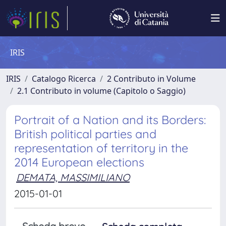
IRIS
IRIS
Catalogo Ricerca
2 Contributo in Volume
2.1 Contributo in volume (Capitolo o Saggio)
Portrait of a Nation and its Borders:
British political parties and
representation of territory in the
2014 European elections
DEMATA, MASSIMILIANO
2015-01-01