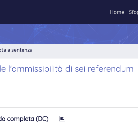
Home
Sfo
ota a sentenza
le l'ammissibilità di sei referendum
da completa (DC)