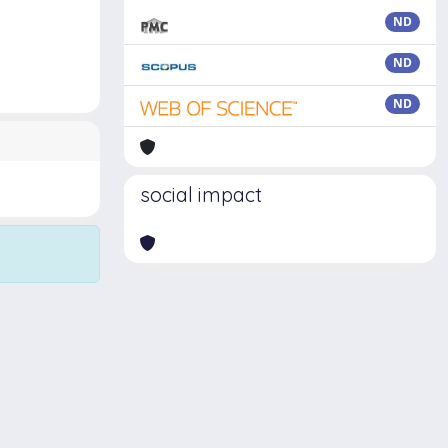
ND
ND
ND
social impact