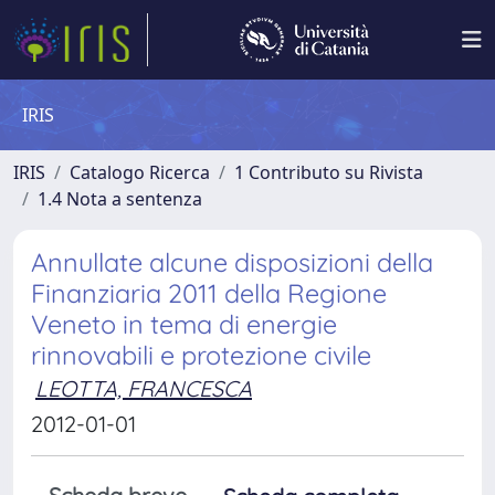
IRIS
IRIS
Catalogo Ricerca
1 Contributo su Rivista
1.4 Nota a sentenza
Annullate alcune disposizioni della
Finanziaria 2011 della Regione
Veneto in tema di energie
rinnovabili e protezione civile
LEOTTA, FRANCESCA
2012-01-01