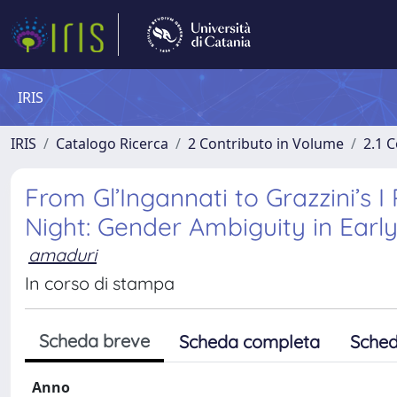
IRIS
IRIS
Catalogo Ricerca
2 Contributo in Volume
2.1 C
From Gl’Ingannati to Grazzini’s 
Night: Gender Ambiguity in Ear
amaduri
In corso di stampa
Scheda breve
Scheda completa
Sched
Anno