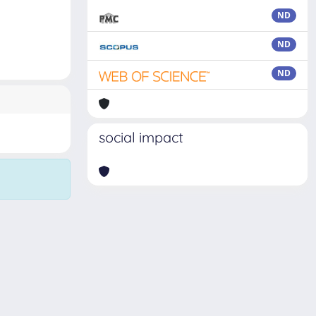
ND
ND
ND
social impact