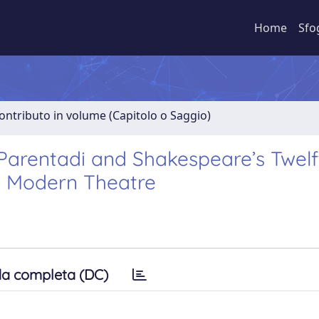
Home
Sfo
ontributo in volume (Capitolo o Saggio)
I Parentadi and Shakespeare’s Twelf
ly Modern Theatre
a completa (DC)