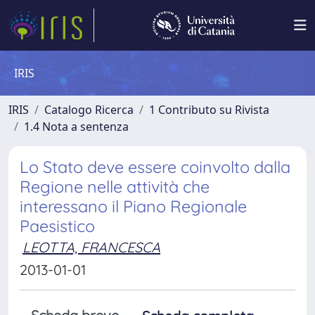
IRIS
IRIS
Catalogo Ricerca
1 Contributo su Rivista
1.4 Nota a sentenza
Lo Stato deve essere coinvolto dalla
Regione nelle attività che
interessano il Piano Regionale
Paesistico
LEOTTA, FRANCESCA
2013-01-01