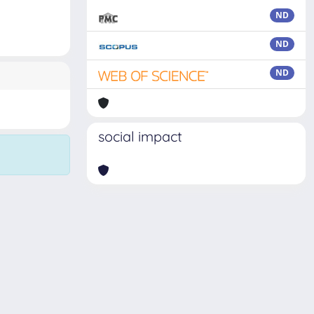
ND
ND
ND
social impact