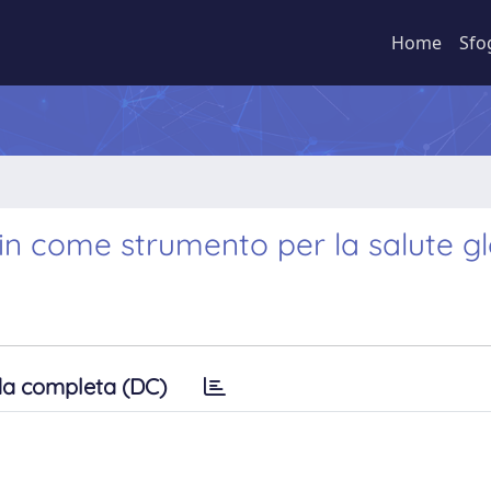
Home
Sfo
hain come strumento per la salute g
a completa (DC)