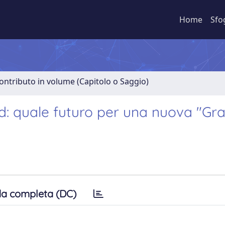
Home
Sfo
ontributo in volume (Capitolo o Saggio)
ad: quale futuro per una nuova "Gr
a completa (DC)