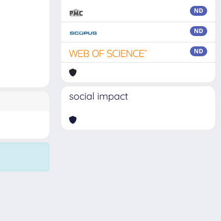
ND
ND
ND
social impact