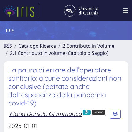
IRIS
IRIS
Catalogo Ricerca
2 Contributo in Volume
2.1 Contributo in volume (Capitolo o Saggio)
La paura di errare dell’operatore
sanitario: alcune considerazioni non
conclusive (dettate anche
dall’esperienza della pandemia
covid-19)
Maria Daniela Giammanco
;
Primo
2025-01-01