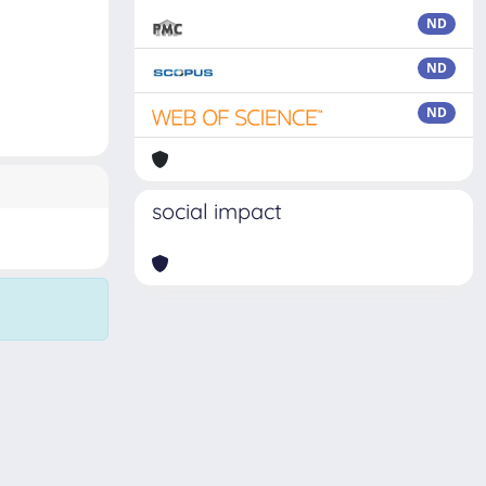
ND
ND
ND
social impact