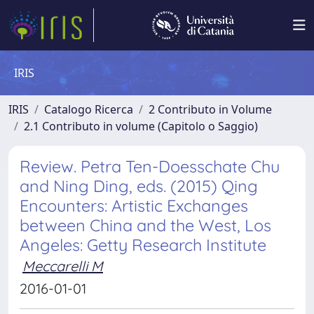
IRIS
IRIS
Catalogo Ricerca
2 Contributo in Volume
2.1 Contributo in volume (Capitolo o Saggio)
Review. Petra Ten-Doesschate Chu
and Ning Ding, eds. (2015) Qing
Encounters: Artistic Exchanges
between China and the West, Los
Angeles: Getty Research Institute
Meccarelli M
2016-01-01