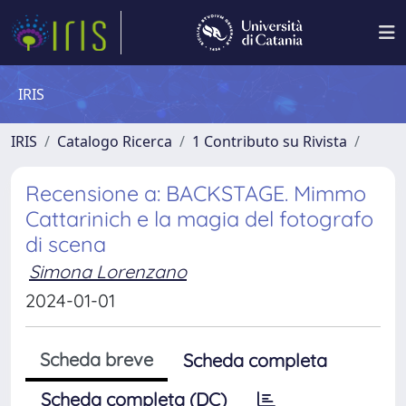
IRIS
IRIS
Catalogo Ricerca
1 Contributo su Rivista
Recensione a: BACKSTAGE. Mimmo
Cattarinich e la magia del fotografo
di scena
Simona Lorenzano
2024-01-01
Scheda breve
Scheda completa
Scheda completa (DC)