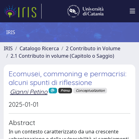
IRIS
IRIS
Catalogo Ricerca
2 Contributo in Volume
2.1 Contributo in volume (Capitolo o Saggio)
Ecomusei, commoning e permacrisi:
alcuni spunti di riflessione
Gianni Petino
Primo
Conceptualization
2025-01-01
Abstract
In un contesto caratterizzato da una crescente
urbanizzazione e dalla vulnerabilità ai cambiamenti