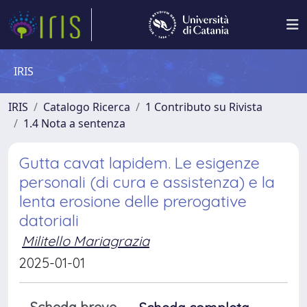
IRIS
IRIS
Catalogo Ricerca
1 Contributo su Rivista
1.4 Nota a sentenza
Gutta cavat lapidem. Le esigenze
personali (di cura e assistenza) e la
lenta erosione delle prerogative
datoriali
Militello Mariagrazia
2025-01-01