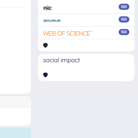
ND
ND
ND
social impact