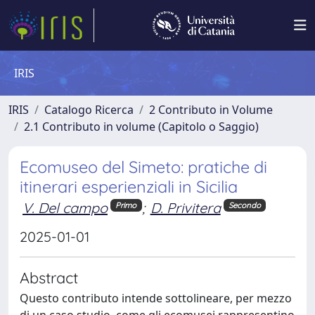
IRIS
IRIS
Catalogo Ricerca
2 Contributo in Volume
2.1 Contributo in volume (Capitolo o Saggio)
Ecomuseo del Simeto: pratiche di
itinerari esperienziali in Sicilia
V. Del campo
;
D. Privitera
Primo
Secondo
2025-01-01
Abstract
Questo contributo intende sottolineare, per mezzo
di un caso studio, come gli ecomusei rappresentino