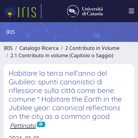
IRIS
IRIS
Catalogo Ricerca
2 Contributo in Volume
2.1 Contributo in volume (Capitolo o Saggio)
Habitare la terra nell’anno del
Giubileo: spunti canonistici di
riflessione sulla città come bene
comune * Habitare the Earth in the
Jubilee year: canonical reflections
on the city as a common good
Pettinato