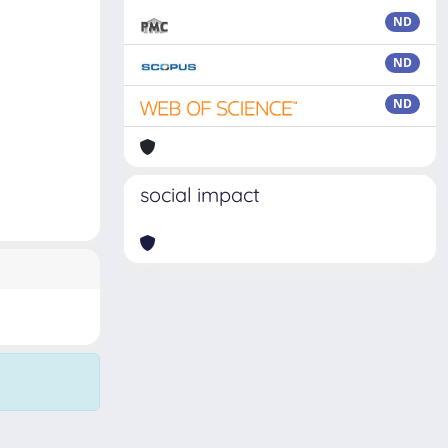
ND
ND
ND
social impact