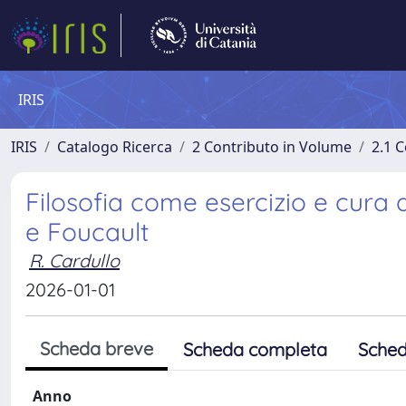
IRIS
IRIS
Catalogo Ricerca
2 Contributo in Volume
2.1 C
Filosofia come esercizio e cura 
e Foucault
R. Cardullo
2026-01-01
Scheda breve
Scheda completa
Sched
Anno