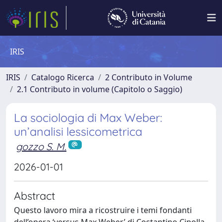
IRIS
IRIS
Catalogo Ricerca
2 Contributo in Volume
2.1 Contributo in volume (Capitolo o Saggio)
La sociologia di Max Weber:
un’analisi lessicometrica
gozzo S. M.
2026-01-01
Abstract
Questo lavoro mira a ricostruire i temi fondanti
dell’opera ‘versus Max Weber’ di Costantino Cipolla,