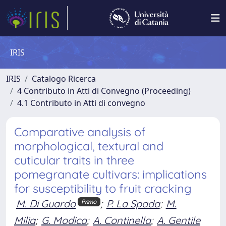
IRIS
IRIS
Catalogo Ricerca
4 Contributo in Atti di Convegno (Proceeding)
4.1 Contributo in Atti di convegno
Comparative analysis of
morphological, textural and
cuticular traits in three
pomegranate cultivars: implications
for susceptibility to fruit cracking
M. Di Guardo
;
P. La Spada
;
M.
Primo
Milia
;
G. Modica
;
A. Continella
;
A. Gentile