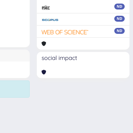
ND
ND
ND
social impact